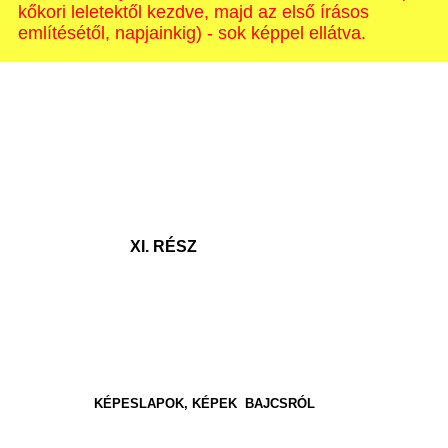
kőkori leletektől kezdve, majd az első írásos
említésétől, napjainkig) - sok képpel ellátva.
XI. RÉSZ
KÉPESLAPOK, KÉPEK BAJCSRÓL