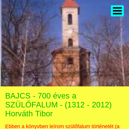
BAJCS - 700 éves a
SZÜLŐFALUM - (1312 - 2012)
Horváth Tibor
Ebben a könyvben leírom szülőfalum történetét (a