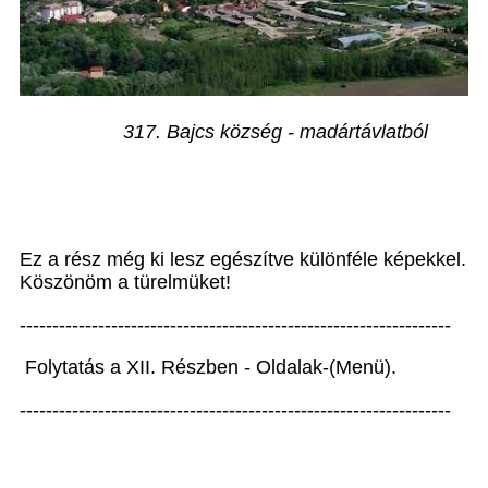
317. Bajcs község - madártávlatból
Ez a rész még ki lesz egészítve különféle képekkel.
Köszönöm a türelmüket!
------------------------------------------------------------------
Folytatás a XII. Részben - Oldalak-(Menü).
------------------------------------------------------------------