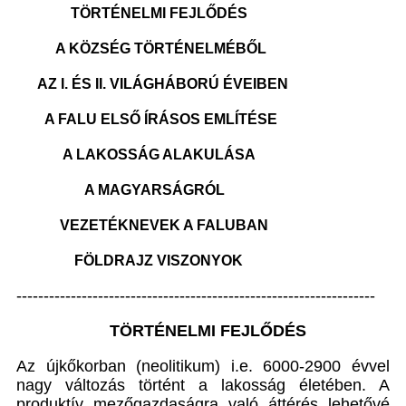
TÖRTÉNELMI FEJLŐDÉS
A KÖZSÉG TÖRTÉNELMÉBŐL
AZ I. ÉS II. VILÁGHÁBORÚ ÉVEIBEN
A FALU ELSŐ ÍRÁSOS EMLÍTÉSE
A LAKOSSÁG ALAKULÁSA
A MAGYARSÁGRÓL
VEZETÉKNEVEK A FALUBAN
FÖLDRAJZ VISZONYOK
------------------------------------------------------------------
TÖRTÉNELMI FEJLŐDÉS
Az újkőkorban (neolitikum) i.e. 6000-2900 évvel
nagy változás történt a lakosság életében. A
produktív mezőgazdaságra való áttérés lehetővé