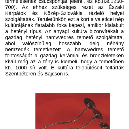
termelésének csúcspontját jelenti, ez kb.(i.e.1250-
700). Az ehhez szükséges rezet az Északi
Kárpátok és Közép-Szlovákia rézlelő helyei
szolgáltatták. Területünkön ezt a kort a valeticei nép
kultúrájának fiatalabb foka képezi, amikor kialakult
a hetényi típus. Az anyagi kultúra bizonyítékait a
gazdag hetényi hamvvedres temető szolgáltatta,
ahol valószínűleg hosszabb ideig néhány
nemzedék temetkezett. A hamvvedres temető
fontosságát a gazdag kerámiai és bronzleleteken
kívül még az a tény is kiemeli, hogy a temetőben
kb. 1000 sír volt. E kultúra településeit feltárták
Szentpéteren és Bajcson is.