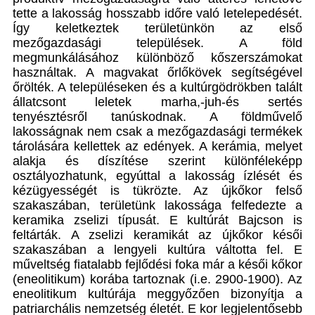
tette a lakosság hosszabb időre való letelepedését.
Így keletkeztek területünkön az első
mezőgazdasági települések. A föld
megmunkálásához különböző kőszerszámokat
használtak. A magvakat őrlőkövek segítségével
őrölték. A településeken és a kultúrgödrökben talált
állatcsont leletek marha,-juh-és sertés
tenyésztésről tanúskodnak. A földművelő
lakosságnak nem csak a mezőgazdasági termékek
tárolására kellettek az edények. A kerámia, melyet
alakja és díszítése szerint különféleképp
osztályozhatunk, egyúttal a lakosság ízlését és
kézügyességét is tükrözte. Az újkőkor felső
szakaszában, területünk lakossága felfedezte a
keramika zselizi típusát. E kultúrát Bajcson is
feltárták. A zselizi keramikát az újkőkor késői
szakaszában a lengyeli kultúra váltotta fel. E
műveltség fiatalabb fejlődési foka már a késői kőkor
(eneolitikum) korába tartoznak (i.e. 2900-1900). Az
eneolitikum kultúrája meggyőzően bizonyítja a
patriarchális nemzetség életét. E kor legjelentősebb