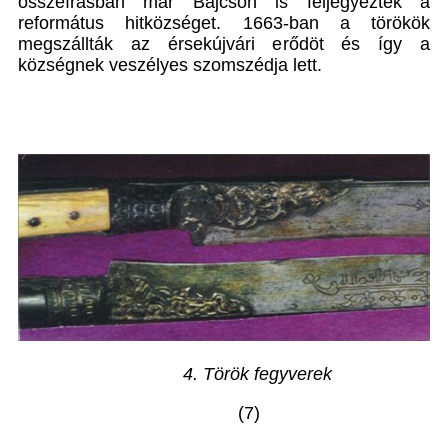
összeírásban már Bajcson is feljegyezték a
református hitközséget. 1663-ban a törökök
megszállták az érsekújvári erődöt és így a
községnek veszélyes szomszédja lett.
4. Török fegyverek
(7)