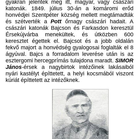
gyakran jelentek meg itt, magyar, vagy császári
katonák. 1849. július 30-án a komáromi erőd
honvédjei Szentpéter község mellett megtámadták
és szétverték a
Pott
őrnagy császári hadait. A
császári katonák Bajcson és Farkasdon keresztül
Érsekújvárba menekültek, és útközben 600
keresztet égettek el. Bajcsot és a jobb oldalán
fekvő majort a honvédség gyalogosai foglalták el 8
ágyúval. Bajcs a forradalom leverése után is az
esztergomi hercegprímás tulajdona maradt.
SIMOR
János
-
érsek a nagybirtok intézőinek lakásaiból
nyári kastélyt építtetett, a helyi kocsmából viszont
kúriát építtetett az intézőknek.