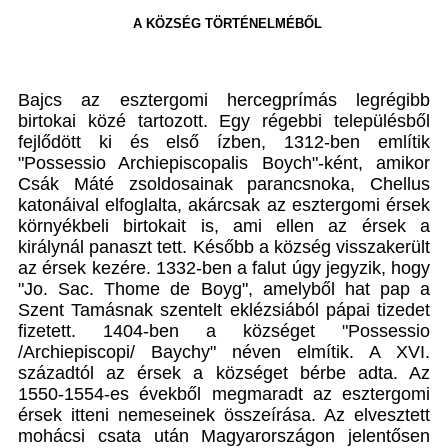
A KÖZSÉG TÖRTÉNELMÉBŐL
Bajcs az esztergomi hercegprímás legrégibb
birtokai közé tartozott. Egy régebbi településből
fejlődött ki és első ízben, 1312-ben említik
"Possessio Archiepiscopalis Boych"-ként, amikor
Csák Máté zsoldosainak parancsnoka, Chellus
katonáival elfoglalta, akárcsak az esztergomi érsek
környékbeli birtokait is, ami ellen az érsek a
királynál panaszt tett. Később a község visszakerült
az érsek kezére. 1332-ben a falut úgy jegyzik, hogy
"Jo. Sac. Thome de Boyg", amelyből hat pap a
Szent Tamásnak szentelt eklézsiából pápai tizedet
fizetett. 1404-ben a községet "Possessio
/Archiepiscopi/ Baychy" néven elmítik. A XVI.
századtól az érsek a községet bérbe adta. Az
1550-1554-es évekből megmaradt az esztergomi
érsek itteni nemeseinek összeírása. Az elvesztett
mohácsi csata után Magyarországon jelentősen