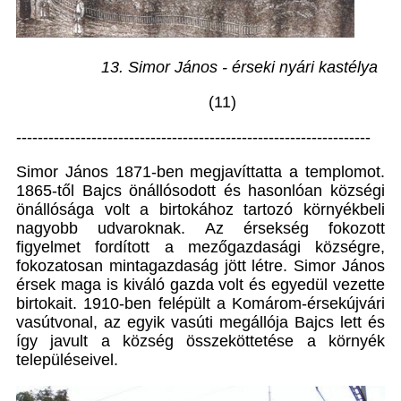
13. Simor János - érseki nyári kastélya
(11)
------------------------------------------------------------------
Simor János 1871-ben megjavíttatta a templomot.
1865-től Bajcs önállósodott és hasonlóan községi
önállósága volt a birtokához tartozó környékbeli
nagyobb udvaroknak. Az érsekség fokozott
figyelmet fordított a mezőgazdasági községre,
fokozatosan mintagazdaság jött létre. Simor János
érsek maga is kiváló gazda volt és egyedül vezette
birtokait. 1910-ben felépült a Komárom-érsekújvári
vasútvonal, az egyik vasúti megállója Bajcs lett és
így javult a község összeköttetése a környék
településeivel.