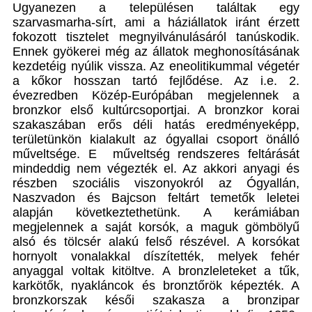
Ugyanezen a településen találtak egy
szarvasmarha-sírt, ami a háziállatok iránt érzett
fokozott tisztelet megnyilvánulásáról tanúskodik.
Ennek gyökerei még az állatok meghonosításának
kezdetéig nyúlik vissza. Az eneolitikummal végetér
a kőkor hosszan tartó fejlődése. Az i.e. 2.
évezredben Közép-Európában megjelennek a
bronzkor első kultúrcsoportjai. A bronzkor korai
szakaszában erős déli hatás eredményeképp,
területünkön kialakult az ógyallai csoport önálló
műveltsége. E műveltség rendszeres feltárását
mindeddig nem végezték el. Az akkori anyagi és
részben szociális viszonyokról az Ógyallán,
Naszvadon és Bajcson feltárt temetők leletei
alapján következtethetünk. A kerámiában
megjelennek a saját korsók, a maguk gömbölyű
alsó és tölcsér alakú felső részével. A korsókat
hornyolt vonalakkal díszítették, melyek fehér
anyaggal voltak kitöltve. A bronzleleteket a tűk,
karkötők, nyakláncok és bronztőrök képezték. A
bronzkorszak késői szakasza a bronzipar