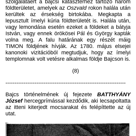
szolgálatáért a bajcsi kataszterhez tartozó három
földterületet, amelyek az
Oszvald
rokon halála után
kerültek az érsekség birtokába. Megkapta a
lepusztult ímelyi kúria földterületét is. Halála után,
vagy lemondása esetén ezeket a földeket a bátyja
István, vagy ennek örökösei Pál és György kapták
volna meg. A falu határának egy részét máig
TIMON földjének hívják. Az 1780. május elsejei
kanonoki vizitációból megtudjuk, hogy az ímelyi
templomnak volt vetésre alkalmas földje Bajcson is.
(8)
------------------------------------------------------------------
Bajcs történelmének új fejezete
BATTHYÁNY
József
hercegprímással kezdődik, aki lecsapoltatta
az itteni kiterjedt mocsarakat és felépíttette az új
utat.