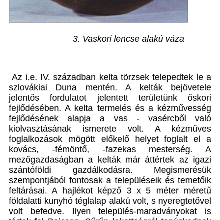
3. Vaskori lencse alakú váza
Az i.e. IV. században kelta törzsek telepedtek le a
szlovákiai Duna mentén. A kelták bejövetele
jelentős fordulatot jelentett területünk őskori
fejlődésében. A kelta termelés és a kézművesség
fejlődésének alapja a vas - vasércből való
kiolvasztásának ismerete volt. A kézműves
foglalkozások mögött előkelő helyet foglalt el a
kovács, -fémöntő, -fazekas mesterség. A
mezőgazdaságban a kelták már áttértek az igazi
szántóföldi gazdálkodásra. Megismerésük
szempontjából fontosak a településeik és temetőik
feltárásai. A hajlékot képző 3 x 5 méter méretű
földalatti kunyhó téglalap alakú volt, s nyeregtetővel
volt befedve. Ilyen település-maradványokat is