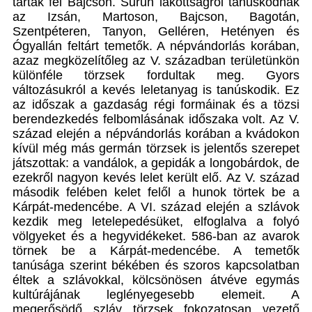
tártak fel Bajcson. Sűrűn lakottságról tanúskodnak
az Izsán, Martoson, Bajcson, Bagotán,
Szentpéteren, Tanyon, Gelléren, Hetényen és
Ógyallán feltárt temetők. A népvándorlás korában,
azaz megközelítőleg az V. században területünkön
különféle törzsek fordultak meg. Gyors
változásukról a kevés leletanyag is tanúskodik. Ez
az időszak a gazdaság régi formáinak és a tözsi
berendezkedés felbomlásának időszaka volt. Az V.
század elején a népvándorlás korában a kvádokon
kívül még más germán törzsek is jelentős szerepet
játszottak: a vandálok, a gepidák a longobárdok, de
ezekről nagyon kevés lelet került elő. Az V. század
második felében kelet felől a hunok törtek be a
Kárpát-medencébe. A VI. század elején a szlávok
kezdik meg letelepedésüket, elfoglalva a folyó
völgyeket és a hegyvidékeket. 586-ban az avarok
törnek be a Kárpát-medencébe. A temetők
tanúsága szerint békében és szoros kapcsolatban
éltek a szlávokkal, kölcsönösen átvéve egymás
kultúrájának leglényegesebb elemeit. A
megerősödő szláv törzsek fokozatosan vezető