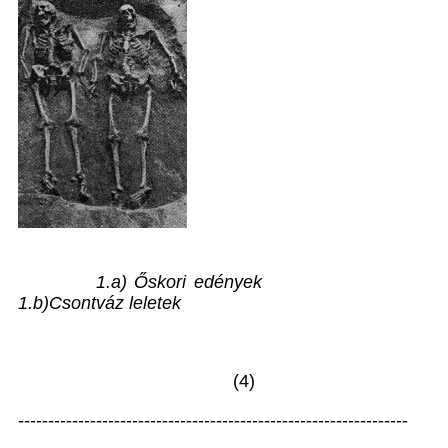
1.a) Őskori edények
1.b)Csontváz leletek
(4)
-----------------------------------------------------------------