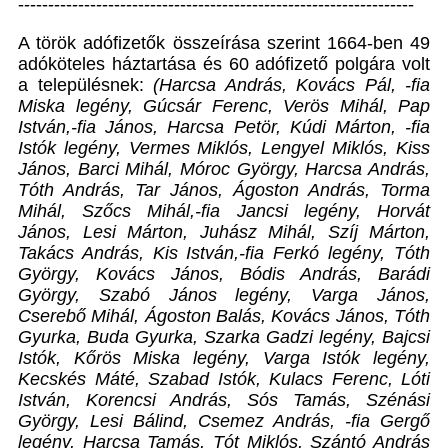
------------------------------------------------------------------
A török adófizetők összeírása szerint 1664-ben 49
adóköteles háztartása és 60 adófizető polgára volt
a településnek:
(Harcsa András, Kovács Pál, -fia
Miska legény, Gúcsár Ferenc, Verös Mihál, Pap
István,-fia János, Harcsa Petör, Kúdi Márton, -fia
Istók legény, Vermes Miklós, Lengyel Miklós, Kiss
János, Barci Mihál, Móroc György, Harcsa András,
Tóth András, Tar János, Ágoston András, Torma
Mihál, Szőcs Mihál,-fia Jancsi legény, Horvát
János, Lesi Márton, Juhász Mihál, Szíj Márton,
Takács András, Kis István,-fia Ferkó legény, Tóth
György, Kovács János, Bódis András, Barádi
György, Szabó János legény, Varga János,
Cserebő Mihál, Ágoston Balás, Kovács János, Tóth
Gyurka, Buda Gyurka, Szarka Gadzi legény, Bajcsi
Istók, Kőrös Miska legény, Varga Istók legény,
Kecskés Máté, Szabad Istók, Kulacs Ferenc, Lóti
István, Korencsi András, Sós Tamás, Szénási
György, Lesi Bálind, Csemez András, -fia Gergő
legény, Harcsa Tamás, Tót Miklós, Szántó András