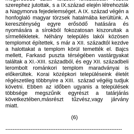
szerephez jutottak, s a IX.század elején létrehozták
a Nagymorva fejedelemséget. A IX. század végén a
honfoglaló magyar törzsek hatalmába kerültünk. A
kereszténység egyre erősödő hatására és
nyomására a sírokból fokozatosan kiszorultak a
sírmellékletek. Néhány település lakói közösen
templomot építettek, s már a XII. századtól kezdve
a halottakat a templom körül temették el. Bajcs
mellett, Farkasd puszta térségében vastárgyakat
találtak a XI.-XIII. századból, és egy XII. századbeli
lerombolt románkori templom maradványai is
előkerültek. Korai középkori településeink életét
régészetileg többnyire a XIII. század végéig tudjuk
követni. Ebben az időben ugyanis a települések
többsége megszűnik egyrészt a tatárjárás
következtében,másrészt tűzvész,vagy járvány
miatt.
(6)
-----------------------------------------------------------------