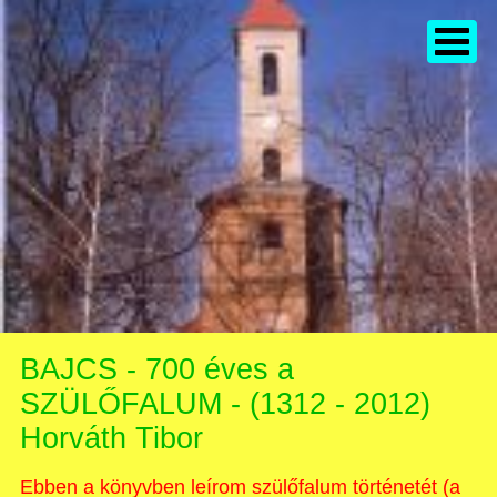
BAJCS - 700 éves a
SZÜLŐFALUM - (1312 - 2012)
Horváth Tibor
Ebben a könyvben leírom szülőfalum történetét (a