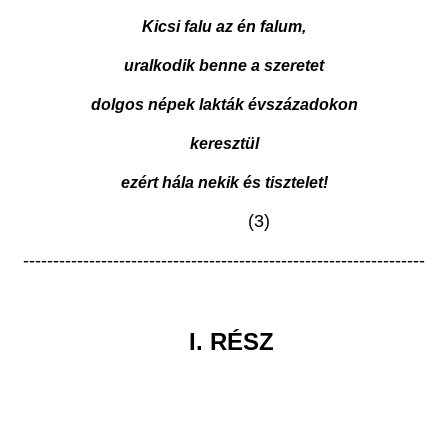
Kicsi falu az én falum,
uralkodik benne a szeretet
dolgos népek lakták évszázadokon
keresztül
ezért hála nekik és tisztelet!
(3)
-------------------------------------------------------------------
I. RÉSZ