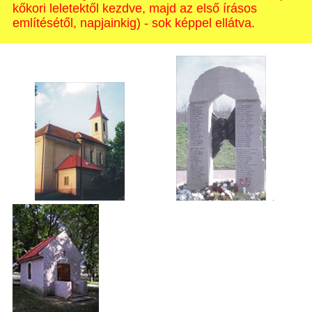
kőkori leletektől kezdve, majd az első írásos
említésétől, napjainkig) - sok képpel ellátva.