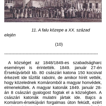
11. A falu közepe a XX. század
elején
(10)
------------------------------------------------------------------
A községet az 1848/1849-es szabadságharc
eseményei is érintették. 1849. január 27-én
Érsekújvárból kb. 80 császári katona 150 kocsival
érkezett ide tűzifát rabolni, de amikor hírét vették,
hogy közelednek Komáromból a magyar honvédek,
elmenekültek. A magyar katonák 1849. január 28-
án 8 császári gyalogost fogtak el a községben. A
császári katonák mulatni jártak ide. Bajcs a
Komárom-érsekújvári forgalmas úton feküdt, ezért