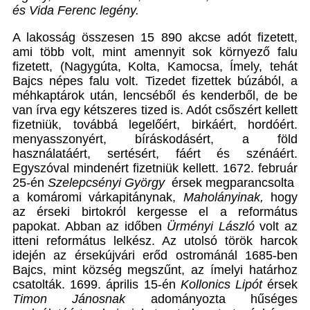
és Vida Ferenc legény.
A lakosság összesen 15 890 akcse adót fizetett,
ami több volt, mint amennyit sok környező falu
fizetett, (Nagygúta, Kolta, Kamocsa, Ímely, tehát
Bajcs népes falu volt. Tizedet fizettek búzából, a
méhkaptárok után, lencséből és kenderből, de be
van írva egy kétszeres tized is. Adót csőszért kellett
fizetniük, továbbá legelőért, birkáért, hordóért.
menyasszonyért, bíráskodásért, a föld
használatáért, sertésért, fáért és szénáért.
Egyszóval mindenért fizetniük kellett. 1672. február
25-én
Szelepcsényi György
érsek megparancsolta
a komáromi várkapitánynak,
Maholányinak,
hogy
az érseki birtokról kergesse el a református
papokat. Abban az időben
Ürményi László
volt az
itteni református lelkész. Az utolsó török harcok
idején az érsekújvári erőd ostrománál 1685-ben
Bajcs, mint község megszűnt, az ímelyi határhoz
csatolták. 1699. április 15-én
Kollonics Lipót
érsek
Timon Jánosnak
adományozta hűséges