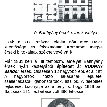
9. Batthyány érsek nyári kastélya
Csak a XIX. század elején nőtt meg Bajcs
jelentősége és fokozatosan Komárom megye
érseki birtokainak székhelyévé válik.
Már 1831-ben áll itt templom, amelyet Batthyány
érsek nyári kastélyából építtetett át
RUDNAY
Sándor
érsek. Összesen 12 nagyobb épület állt itt.
A nagybirtok intézői lakásának épülete,
zsellérlakások, gabonatárolók, istállók. A település
fejlődését bizonyítja az a tény is, hogy 1828-ban
Bajcsnak 131 háztartása volt 866 lakossal.