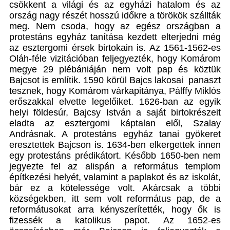
csökkent a világi és az egyházi hatalom és az
ország nagy részét hosszú időkre a törökök szállták
meg. Nem csoda, hogy az egész országban a
protestáns egyház tanítása kezdett elterjedni még
az esztergomi érsek birtokain is. Az 1561-1562-es
Oláh-féle vizitációban feljegyezték, hogy Komárom
megye 29 plébániáján nem volt pap és köztük
Bajcsot is említik. 1590 körül Bajcs lakosai panaszt
tesznek, hogy Komárom várkapitánya, Pálffy Miklós
erőszakkal elvette legelőiket. 1626-ban az egyik
helyi földesúr, Bajcsy István a saját birtokrészeit
eladta az esztergomi káptalan elől, Szalay
Andrásnak. A protestáns egyház tanai gyökeret
eresztettek Bajcson is. 1634-ben elkergettek innen
egy protestáns prédikátort. Később 1650-ben nem
jegyezte fel az alispán a református templom
építkezési helyét, valamint a paplakot és az iskolát,
bár ez a kötelessége volt. Akárcsak a többi
községekben, itt sem volt református pap, de a
reformátusokat arra kényszerítették, hogy ők is
fizessék a katolikus papot. Az 1652-es